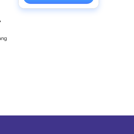
,
ang