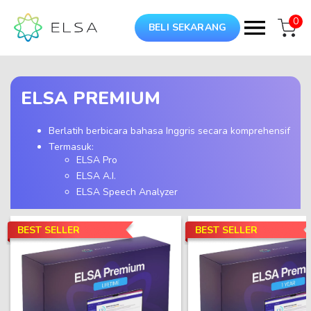
0
BELI SEKARANG
ELSA PREMIUM
Berlatih berbicara bahasa Inggris secara komprehensif
Termasuk:
ELSA Pro
ELSA A.I.
ELSA Speech Analyzer
BEST SELLER
BEST SELLER