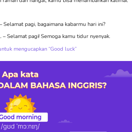
h ramah dan hangat, kamu bisa menambahkan kalimat
 Selamat pagi, bagaimana kabarmu hari ini?
. – Selamat pagi! Semoga kamu tidur nyenyak.
n untuk mengucapkan “Good luck”