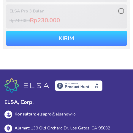
ELSA Pro 3 Bulan
Rp230.000
Rp249.000
KIRIM
ELSA, Corp.
Konsultan:
elsapro@elsanow.io
Alamat:
139 Old Orchard Dr, Los Gatos, CA 95032