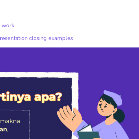
d work
resentation closing examples