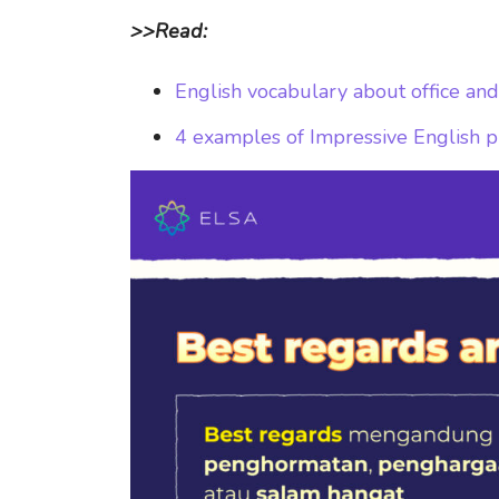
>>Read:
English vocabulary about office an
4 examples of Impressive English p