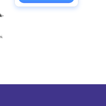
k-
i.